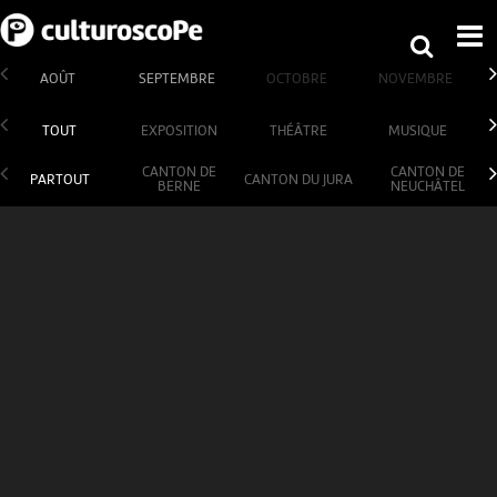
AOÛT
SEPTEMBRE
OCTOBRE
NOVEMBRE
TOUT
EXPOSITION
THÉÂTRE
MUSIQUE
CANTON DE
CANTON DE
PARTOUT
CANTON DU JURA
BERNE
NEUCHÂTEL