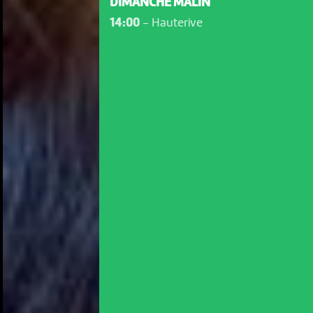
DIMANCHE MALIN
14:00
-
Hauterive
NOUS UTILISONS DES COOKIES
En poursuivant votre navigation sur le culturoscoPe site vous
consentez à l’utilisation de cookies. Les cookies nous
permettent d'analyser le trafic, d’affiner les contenus mis à
votre disposition et renseigner les acteurs·trices culturel·le·s sur
l'intérêt porté à leurs événements.