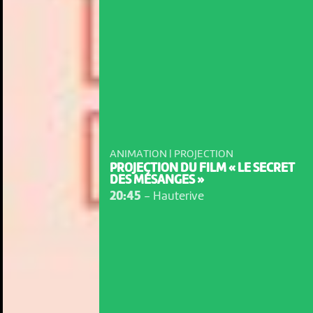
ANIMATION | PROJECTION
PROJECTION DU FILM « LE SECRET
DES MÉSANGES »
20:45
-
Hauterive