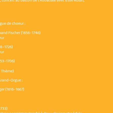
concert au balcon de l'Abbatiale avec Elise Rollin,
rgue de choeur :
nand Fischer (1656-1746)
eur
88-1726)
eur
653-1706)
, Thème)
Grand-Orgue :
er (1616-1667)
1733)