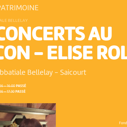
PATRIMOINE
ALE BELLELAY
 CONCERTS AU
ON - ELISE RO
bbatiale Bellelay
-
Saicourt
6 – 16:00
PASSÉ
6 – 17:30
PASSÉ
Fond