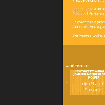
Prélude de Choral "V
Johann-Sebastian Ba
Prélude et Fugue en
Ce concert sera précé
alentours avec la gu
Bienvenue à toutes et
Au même endroit
LES CONCERTS AU BAL
JOHANNE MAÎTRE ET G
WOLFER
dim 9 aoû
Saicourt