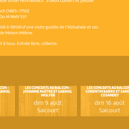
ater unser Himmelreich" à deux claviers et pédale
ch (1685-1750)
 Do M BWV 531
dé à 16h00 d’une visite guidée de l’Abbatiale et ses
ide Miriam Méline.
 à tous. Entrée libre, collecte.
CON -
LES CONCERTS AU BALCON -
LES CONCERTS AU BALCO
ABRIEL
JOHANNE MAÎTRE ET GABRIEL
CORENTIN BARRO ET SAM
WOLFER
COSANDEY
t
dim 9 août
dim 16 août
Saicourt
Saicourt