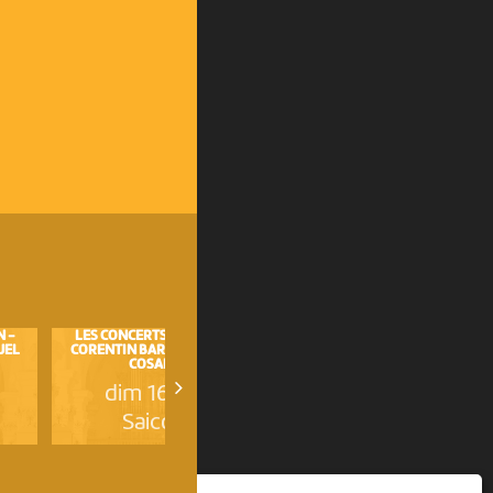
N -
LES CONCERTS AU BALCON -
DIALOGUE À TROIS ORGUES -
UEL
CORENTIN BARRO ET SAMUEL
GABRIEL WOLFER, OLIVIER...
COSANDEY
dim 6 septembre
dim 16 août
Saicourt
Saicourt