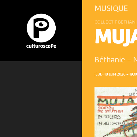
MUSIQUE
COLLECTIF BETHANI
MUJ
Béthanie
-
N
JEUDI 18 JUIN 2026 – 19:0