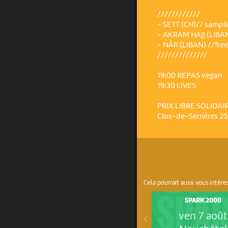
////////////
- SETT (CH)// sampl
- AKRAM HAJJ (LIBAN
- NÂR (LIBAN) //free
//////////////
19:00 REPAS vegan
19:30 LIVES
PRIX LIBRE SOLIDAI
Clos-de-Serrières 2
Cela pourrait aussi vous intére
SPARK 2000
ven 7 août