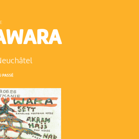
E
AWARA
euchâtel
0
PASSÉ