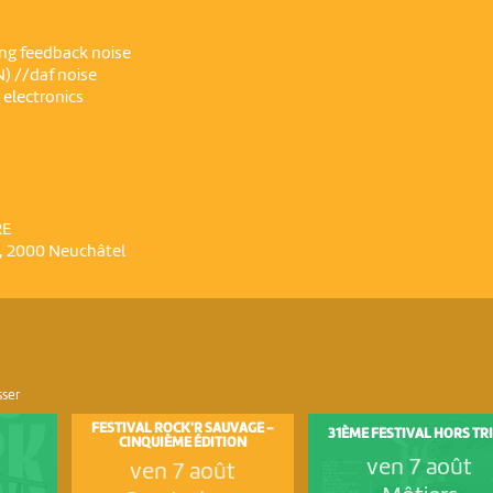
ing feedback noise
) //daf noise
 electronics
RE
5, 2000 Neuchâtel
sser
FESTIVAL ROCK'R SAUVAGE -
31ÈME FESTIVAL HORS TR
CINQUIÈME ÉDITION
ven 7 août
ven 7 août