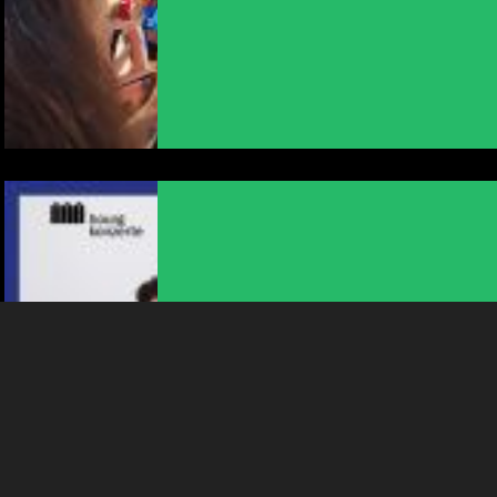
NOUS UTILISONS DES COOKIES
En poursuivant votre navigation sur le culturoscoPe site vous
consentez à l’utilisation de cookies. Les cookies nous
permettent d'analyser le trafic, d’affiner les contenus mis à
votre disposition et renseigner les acteurs·trices culturel·le·s sur
l'intérêt porté à leurs événements.
Plus d'infos
ANIMATION
BOURG SOMMERKONZERT
QUADRICOR
11:00
-
Bienne