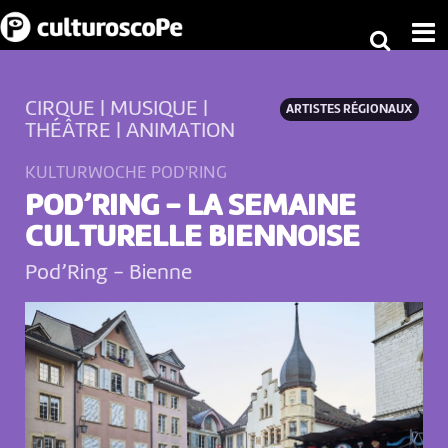
CIRQUE | MUSIQUE |
ARTISTES RÉGIONAUX
THÉÂTRE | ANIMATION
KULTURWOCHE POD'RING
POD’RING - LA SEMAINE
CULTURELLE BIENNOISE
Pod’Ring
-
Bienne