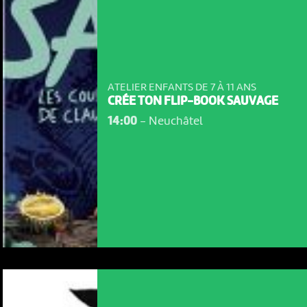
ATELIER ENFANTS DE 7 À 11 ANS
CRÉE TON FLIP-BOOK SAUVAGE
14:00
-
Neuchâtel
NOUS UTILISONS DES COOKIES
En poursuivant votre navigation sur le culturoscoPe site vous
consentez à l’utilisation de cookies. Les cookies nous
permettent d'analyser le trafic, d’affiner les contenus mis à
votre disposition et renseigner les acteurs·trices culturel·le·s sur
l'intérêt porté à leurs événements.