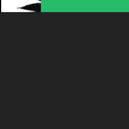
Plus d'infos
CONTES
CONTES AUX JEUNES-RIVES
16:00
-
Neuchâtel
MER 12 AOÛT