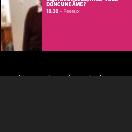
DONC UNE ÂME ?
18:30
-
Peseux
NOUS UTILISONS DES COOKIES
En poursuivant votre navigation sur le culturoscoPe site vous
consentez à l’utilisation de cookies. Les cookies nous
permettent d'analyser le trafic, d’affiner les contenus mis à
votre disposition et renseigner les acteurs·trices culturel·le·s sur
l'intérêt porté à leurs événements.
Plus d'infos
Cela pourrait aussi vous intéresser
VEN 23 OCTOBRE