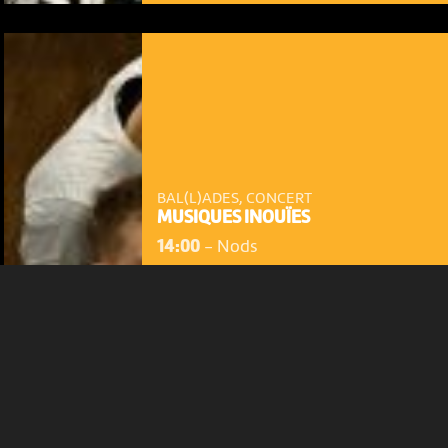
NOUS UTILISONS DES COOKIES
En poursuivant votre navigation sur le culturoscoPe site vous
consentez à l’utilisation de cookies. Les cookies nous
permettent d'analyser le trafic, d’affiner les contenus mis à
votre disposition et renseigner les acteurs·trices culturel·le·s sur
l'intérêt porté à leurs événements.
BAL(L)ADES, CONCERT
MUSIQUES INOUÏES
Plus d'infos
14:00
-
Nods