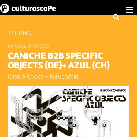
TECHNO
LA CASE À CHOCS
CANICHE B2B SPECIFIC
OBJECTS (DE)+ AZUL (CH)
Case à Chocs
-
Neuchâtel