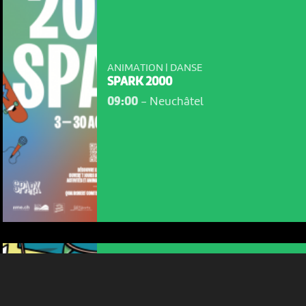
ANIMATION | DANSE
SPARK 2000
09:00
-
Neuchâtel
NOUS UTILISONS DES COOKIES
En poursuivant votre navigation sur le culturoscoPe site vous
consentez à l’utilisation de cookies. Les cookies nous
permettent d'analyser le trafic, d’affiner les contenus mis à
votre disposition et renseigner les acteurs·trices culturel·le·s sur
l'intérêt porté à leurs événements.
Plus d'infos