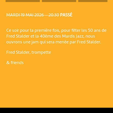
MARDI 19 MAI 2026 – 20:30
PASSÉ
Ce soir pour la première fois, pour fêter les 50 ans de
Fred Stalder et la 40ème des Mardis Jazz, nous
ouvrons une jam qui sera menée par Fred Stalder.
Fred Stalder, trompette
NOUS UTILISONS DES COOKIES
& friends
En poursuivant votre navigation sur le culturoscoPe site vous
consentez à l’utilisation de cookies. Les cookies nous
permettent d'analyser le trafic, d’affiner les contenus mis à
votre disposition et renseigner les acteurs·trices culturel·le·s sur
l'intérêt porté à leurs événements.
Plus d'infos