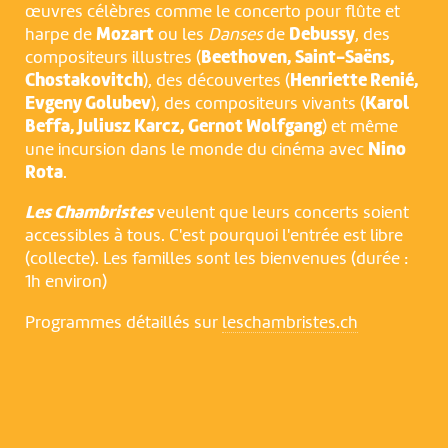
œuvres célèbres comme le concerto pour flûte et
harpe de
Mozart
ou les
Danses
de
Debussy
, des
compositeurs illustres (
Beethoven, Saint-Saëns,
Chostakovitch
), des découvertes (
Henriette Renié,
Evgeny Golubev
), des compositeurs vivants (
Karol
Beffa, Juliusz Karcz, Gernot Wolfgang
) et même
une incursion dans le monde du cinéma avec
Nino
Rota
.
Les Chambristes
veulent que leurs concerts soient
accessibles à tous. C'est pourquoi l'entrée est libre
(collecte). Les familles sont les bienvenues (durée :
NOUS UTILISONS DES COOKIES
1h environ)
En poursuivant votre navigation sur le culturoscoPe site vous
Programmes détaillés sur
leschambristes.ch
consentez à l’utilisation de cookies. Les cookies nous
permettent d'analyser le trafic, d’affiner les contenus mis à
votre disposition et renseigner les acteurs·trices culturel·le·s sur
l'intérêt porté à leurs événements.
Plus d'infos