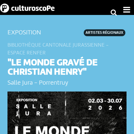
EXPOSITION
ARTISTES RÉGIONAUX
BIBLIOTHÈQUE CANTONALE JURASSIENNE -
ESPACE RENFER
"LE MONDE GRAVÉ DE
CHRISTIAN HENRY"
Salle Jura
-
Porrentruy