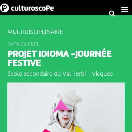
MULTIDISCIPLINAIRE
PATRICK FREI
PROJET IDIOMA -JOURNÉE
FESTIVE
école secondaire du Val Terbi
-
Vicques