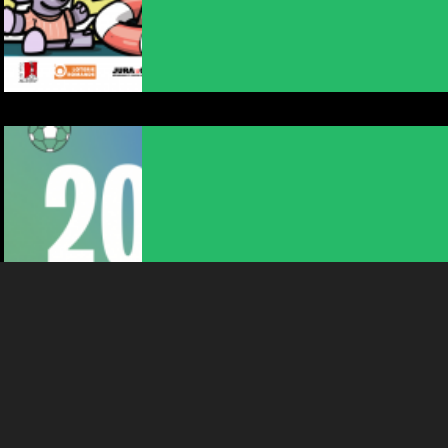
NOUS UTILISONS DES COOKIES
En poursuivant votre navigation sur le culturoscoPe site vous
consentez à l’utilisation de cookies. Les cookies nous
permettent d'analyser le trafic, d’affiner les contenus mis à
votre disposition et renseigner les acteurs·trices culturel·le·s sur
l'intérêt porté à leurs événements.
Plus d'infos
ANIMATION | MUSIQUE | THÉÂTRE
SPARK 2000
10:00
-
Neuchâtel