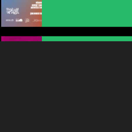
permettent d'analyser le trafic, d’affiner les contenus mis à
votre disposition et renseigner les acteurs·trices culturel·le·s sur
l'intérêt porté à leurs événements.
Plus d'infos
MUSIQUE ET ART DE RUE
BUSKERS FESTIVAL DE NEUCHÂTEL,
FESTIVAL DES...
17:00
-
Neuchâtel