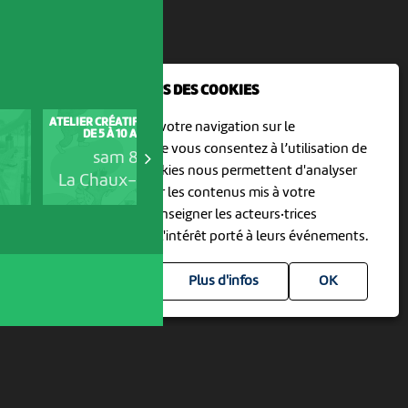
NOUS UTILISONS DES COOKIES
ATELIER CRÉATIF POUR ENFANTS
VISITE GUIDÉE - LA PISTE DES
En poursuivant votre navigation sur le
DE 5 À 10 ANS : UNE...
PRIMATES
culturoscoPe site vous consentez à l’utilisation de
sam 8 août
sam 8 août
cookies. Les cookies nous permettent d'analyser
La Chaux-de-Fonds
Neuchâtel
le trafic, d’affiner les contenus mis à votre
disposition et renseigner les acteurs·trices
culturel·le·s sur l'intérêt porté à leurs événements.
Plus d'infos