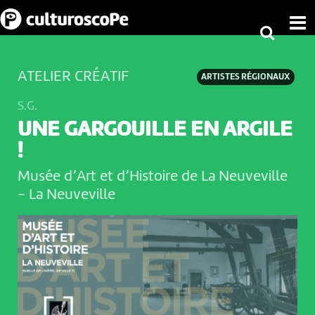
ATELIER CRÉATIF
ARTISTES RÉGIONAUX
S.G.
UNE GARGOUILLE EN ARGILE
!
Musée d’Art et d’Histoire de La Neuveville
-
La Neuveville