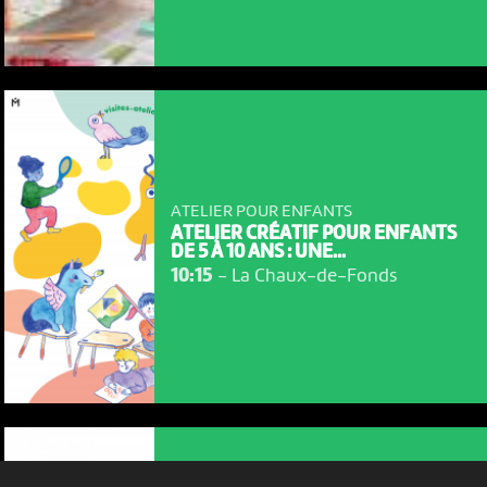
ATELIER POUR ENFANTS
ATELIER CRÉATIF POUR ENFANTS
NOUS UTILISONS DES COOKIES
DE 5 À 10 ANS : UNE...
10:15
-
La Chaux-de-Fonds
En poursuivant votre navigation sur le culturoscoPe site vous
consentez à l’utilisation de cookies. Les cookies nous
permettent d'analyser le trafic, d’affiner les contenus mis à
votre disposition et renseigner les acteurs·trices culturel·le·s sur
l'intérêt porté à leurs événements.
Plus d'infos