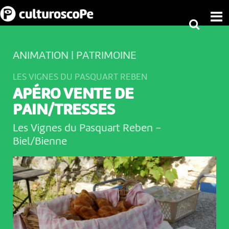
ANIMATION | PATRIMOINE
LES VIGNES DU PASQUART REBEN
APÉRO VENTE DE
PAIN/TRESSES
Les Vignes du Pasquart Reben
-
Biel/Bienne