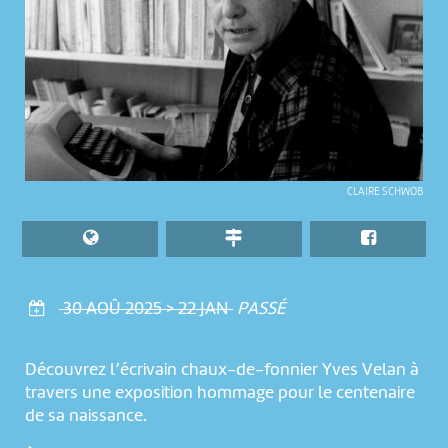
CLAIRE SCHWOB
30 AOÛ 2025 > 22 JAN
PASSÉ
Découvrez l’écrivain chaux-de-fonnier Yves Velan à
travers une exposition hommage pour le centenaire
de sa naissance.