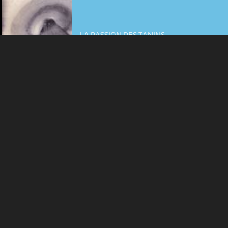
Plus d'infos
LA PASSION DES TANINS
ANKE ZÜRN, LAURÉATE DU PRIX DE
LA SARRAZINE 2025
7 aoû > 23 aoû
-
Delémont