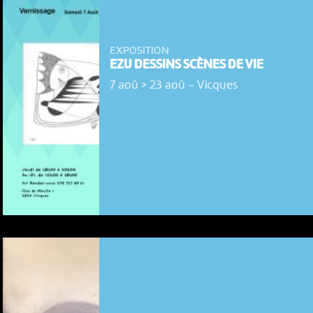
EXPOSITION
EZU DESSINS SCÈNES DE VIE
7 aoû > 23 aoû
-
Vicques
NOUS UTILISONS DES COOKIES
En poursuivant votre navigation sur le culturoscoPe site vous
consentez à l’utilisation de cookies. Les cookies nous
permettent d'analyser le trafic, d’affiner les contenus mis à
votre disposition et renseigner les acteurs·trices culturel·le·s sur
l'intérêt porté à leurs événements.