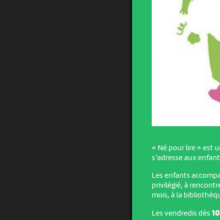
« Né pour lire » est u
s’adresse aux enfants
Les enfants accompa
privilégié, à rencont
mois, à la bibliothè
Les vendredis dès
1