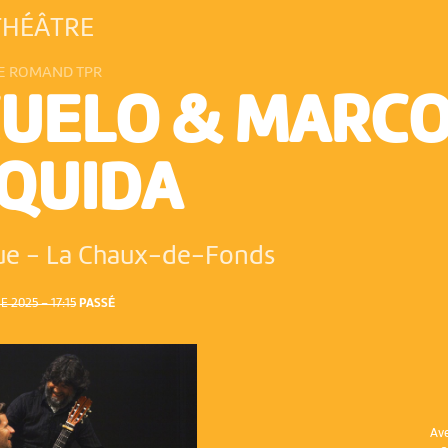
THÉÂTRE
E ROMAND TPR
CUELO & MARC
QUIDA
eue
-
La Chaux-de-Fonds
2025 – 17:15
PASSÉ
Av