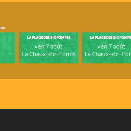
sser
LA PLAGE DES SIX POMPES
LA PLAGE DES SIX POMP
ven 7 août
ven 7 août
La Chaux-de-Fonds
La Chaux-de-Fo
PARTENAIRES