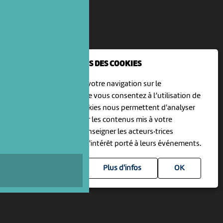
NOUS UTILISONS DES COOKIES
En poursuivant votre navigation sur le
culturoscoPe site vous consentez à l’utilisation de
cookies. Les cookies nous permettent d'analyser
le trafic, d’affiner les contenus mis à votre
disposition et renseigner les acteurs·trices
culturel·le·s sur l'intérêt porté à leurs événements.
Plus d'infos