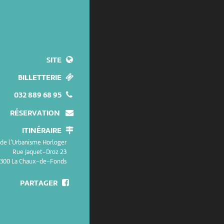
SITE
BILLETTERIE
032 889 68 95
RÉSERVATION
ITINÉRAIRE
 de l’Urbanisme Horloger
Rue Jaquet-Droz 23
300 La Chaux-de-Fonds
PARTAGER