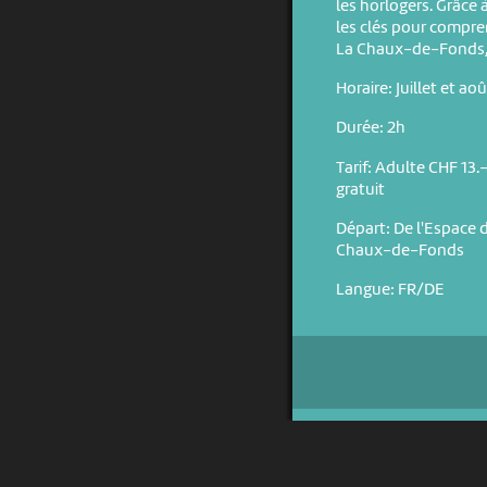
les horlogers. Grâce à
les clés pour compre
La Chaux-de-Fonds, 
Horaire: Juillet et a
Durée: 2h
Tarif: Adulte CHF 13
gratuit
Départ: De l'Espace 
Chaux-de-Fonds
Langue: FR/DE
UN PROJET DE
AVEC LE SOUTIEN DE