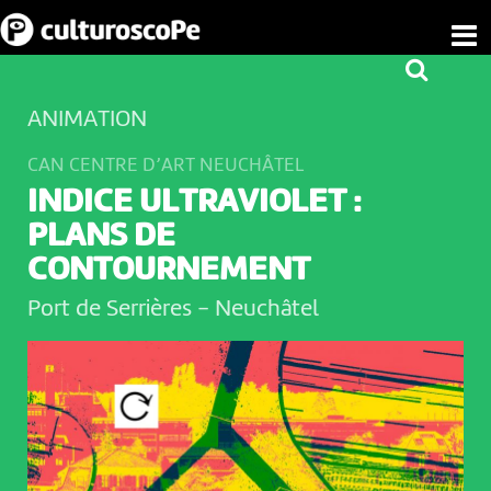
ANIMATION
CAN CENTRE D’ART NEUCHÂTEL
INDICE ULTRAVIOLET :
PLANS DE
CONTOURNEMENT
Port de Serrières
-
Neuchâtel