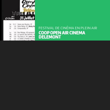
consentez à l’utilisation de cookies. Les cookies nous
permettent d'analyser le trafic, d’affiner les contenus mis à
votre disposition et renseigner les acteurs·trices culturel·le·s sur
l'intérêt porté à leurs événements.
FESTIVAL DE CINÉMA EN PLEIN AIR
Plus d'infos
COOP OPEN AIR CINEMA
DELEMONT
21:15
-
Delémont