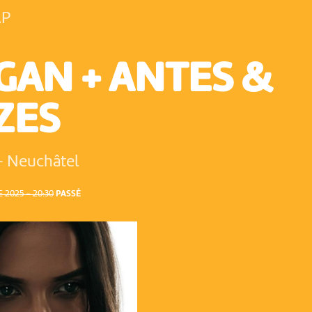
AP
AN + ANTES &
ZES
-
Neuchâtel
2025 – 20:30
PASSÉ