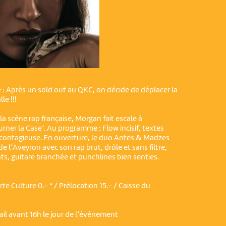
: Après un sold out au QKC, on décide de déplacer la
le !!!
a scène rap française, Morgan fait escale à
rner la Case’. Au programme : Flow incisif, textes
 contagieuse. En ouverture, le duo Antes & Madzes
e l’Aveyron avec son rap brut, drôle et sans filtre,
ts, guitare branchée et punchlines bien senties.
rte Culture 0.- * / Prélocation 15.- / Caisse du
ail avant 16h le jour de l’événement