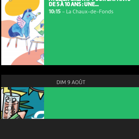
DE 5 À 10 ANS : UNE...
10:15
-
La Chaux-de-Fonds
NOUS UTILISONS DES COOKIES
En poursuivant votre navigation sur le culturoscoPe site vous
consentez à l’utilisation de cookies. Les cookies nous
permettent d'analyser le trafic, d’affiner les contenus mis à
DIM 9 AOÛT
votre disposition et renseigner les acteurs·trices culturel·le·s sur
l'intérêt porté à leurs événements.
Plus d'infos