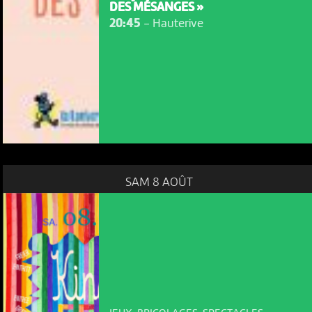
DES MÉSANGES »
20:45
-
Hauterive
SAM 8 AOÛT