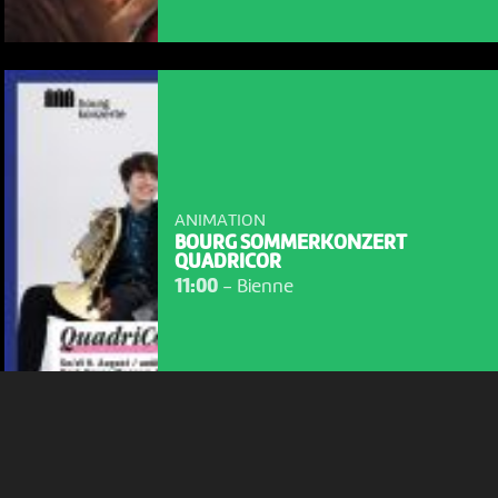
NOUS UTILISONS DES COOKIES
En poursuivant votre navigation sur le culturoscoPe site vous
consentez à l’utilisation de cookies. Les cookies nous
ANIMATION
permettent d'analyser le trafic, d’affiner les contenus mis à
BOURG SOMMERKONZERT
votre disposition et renseigner les acteurs·trices culturel·le·s sur
QUADRICOR
l'intérêt porté à leurs événements.
11:00
-
Bienne
Plus d'infos