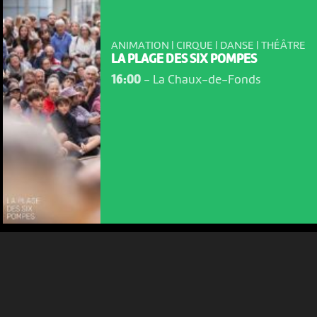
ANIMATION | CIRQUE | DANSE | THÉÂTRE
LA PLAGE DES SIX POMPES
16:00
-
La Chaux-de-Fonds
NOUS UTILISONS DES COOKIES
En poursuivant votre navigation sur le culturoscoPe site vous
consentez à l’utilisation de cookies. Les cookies nous
permettent d'analyser le trafic, d’affiner les contenus mis à
votre disposition et renseigner les acteurs·trices culturel·le·s sur
l'intérêt porté à leurs événements.
Plus d'infos