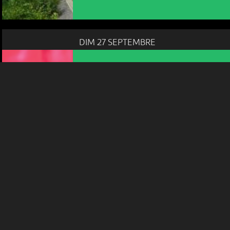
votre disposition et renseigner les acteurs·trices culturel·le·s sur
l'intérêt porté à leurs événements.
DIM 27 SEPTEMBRE
Plus d'infos
JOURNÉE FESTIVE
PORTES OUVERTES
11:00
-
La Chaux-de-Fonds
SAM 7 NOVEMBRE