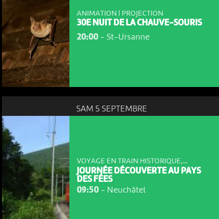
ANIMATION | PROJECTION
30E NUIT DE LA CHAUVE-SOURIS
20:00
-
St-Ursanne
SAM 5 SEPTEMBRE
VOYAGE EN TRAIN HISTORIQUE,...
JOURNÉE DÉCOUVERTE AU PAYS
NOUS UTILISONS DES COOKIES
DES FÉES
09:50
-
Neuchâtel
En poursuivant votre navigation sur le culturoscoPe site vous
consentez à l’utilisation de cookies. Les cookies nous
permettent d'analyser le trafic, d’affiner les contenus mis à