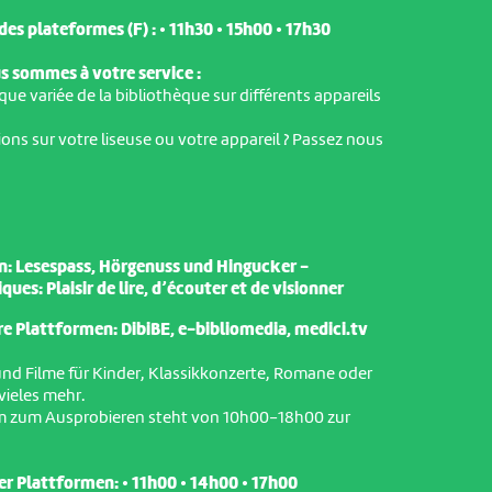
es plateformes (F) : •
11h30
•
15h00
• 17h30
s sommes à votre service :
que variée de la bibliothèque sur différents appareils
ons sur votre liseuse ou votre appareil ? Passez nous
n: Lesespass, Hörgenuss und Hingucker -
es: Plaisir de lire, d’écouter et de visionner
e Plattformen: DibiBE, e-bibliomedia, medici.tv
nd Filme für Kinder, Klassikkonzerte, Romane oder
vieles mehr.
irm zum Ausprobieren steht von 10h00-18h00 zur
er Plattformen: •
11h00
•
14h00 • 17h00