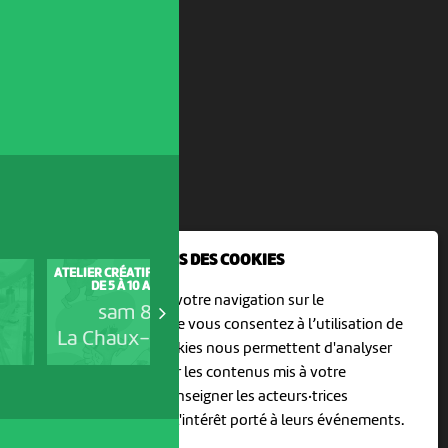
NOUS UTILISONS DES COOKIES
ATELIER CRÉATIF POUR ENFANTS
VISITE GUIDÉE - LA PISTE DES
DE 5 À 10 ANS : UNE...
PRIMATES
En poursuivant votre navigation sur le
sam 8 août
sam 8 août
culturoscoPe site vous consentez à l’utilisation de
La Chaux-de-Fonds
Neuchâtel
cookies. Les cookies nous permettent d'analyser
le trafic, d’affiner les contenus mis à votre
disposition et renseigner les acteurs·trices
culturel·le·s sur l'intérêt porté à leurs événements.