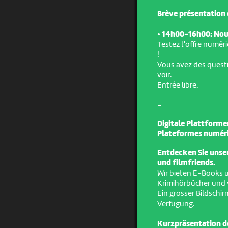
Brève présentation d
• 14h00-16h00: Nou
Testez l’offre numéri
!
Vous avez des questi
voir.
Entrée libre.
-
Digitale Plattforme
Plateformes numériqu
Entdecken Sie unser
und filmfriends.
Wir bieten E-Books u
Krimihörbücher und 
Ein grosser Bildsch
Verfügung.
Kurzpräsentation d