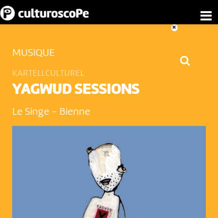
MUSIQUE
KARTELLCULTUREL
YAGWUD SESSIONS
Le Singe
-
Bienne