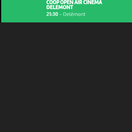
COOP OPEN AIR CINEMA
DELEMONT
Plus d'infos
21:30
-
Delémont
SAM 8 AOÛT