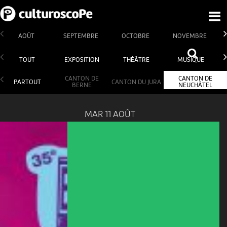
AOÛT
SEPTEMBRE
OCTOBRE
NOVEMBRE
TOUT
EXPOSITION
THÉÂTRE
MUSIQUE
CANTON DE
CANTON DE
PARTOUT
CANTON DU JURA
BERNE
NEUCHÂTEL
MAR 11 AOÛT