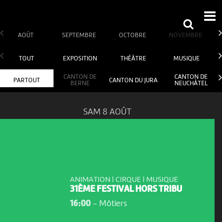
AOÛT
SEPTEMBRE
OCTOBRE
NOVEMBRE
TOUT
EXPOSITION
THÉÂTRE
MUSIQUE
CANTON DE
CANTON DE
PARTOUT
CANTON DU JURA
BERNE
NEUCHÂTEL
SAM 8 AOÛT
ANIMATION | CIRQUE | MUSIQUE
31ÈME FESTIVAL HORS TRIBU
16:00
-
Môtiers