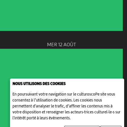
MER 12 AOÛT
MUSIQUE ET ART DE RUE
NOUS UTILISONS DES COOKIES
BUSKERS FESTIVAL DE
NEUCHÂTEL, FESTIVAL DES...
En poursuivant votre navigation sur le culturoscoPe site vous
17:00
-
Neuchâtel
consentez à l’utilisation de cookies. Les cookies nous
permettent d'analyser le trafic, d’affiner les contenus mis à
votre disposition et renseigner les acteurs·trices culturel·le·s sur
l'intérêt porté à leurs événements.