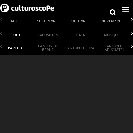
AOÛT
SEPTEMBRE
OCTOBRE
NOVEMBRE
TOUT
EXPOSITION
THÉÂTRE
MUSIQUE
CANTON DE
CANTON DE
PARTOUT
CANTON DU JURA
BERNE
NEUCHÂTEL