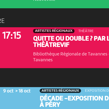
RE
ARTISTES RÉGIONAUX
THÉÂTRE
17:15
QUITTE OU DOUBLE ? PAR 
THÉÂTREVIF
Bibliothèque Régionale de Tavannes
Tavannes
ARTISTES RÉGIONAUX
9 oct > 18 oct
EXPOSITION D
DÉCADE -EXPOSITION D
À PÉRY