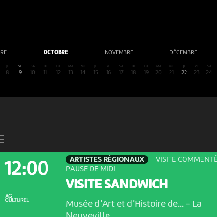
BRE
OCTOBRE
NOVEMBRE
DÉCEMBRE
JE
VE
SA
DI
LU
MA
ME
JE
VE
SA
DI
LU
MA
ME
JE
VE
SA
8
9
10
11
12
13
14
15
16
17
18
19
20
21
22
23
24
E
ARTISTES RÉGIONAUX
VISITE COMMENTÉ
12:00
PAUSE DE MIDI
VISITE SANDWICH
Musée d’Art et d’Histoire de...
-
La
Neuveville