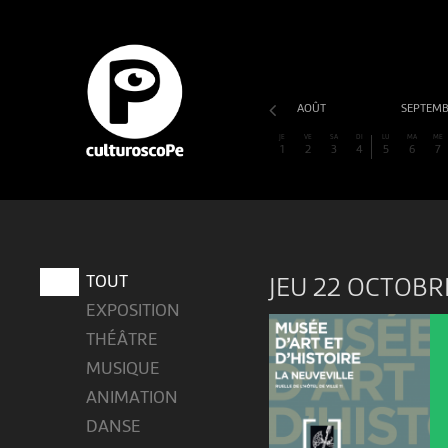
AOÛT
SEPTEM
JE
VE
SA
DI
LU
MA
ME
1
2
3
4
5
6
7
TOUT
JEU 22 OCTOBR
EXPOSITION
THÉÂTRE
MUSIQUE
ANIMATION
DANSE