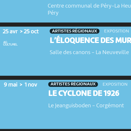
Centre communal de Péry-La Heu
Péry
ARTISTES RÉGIONAUX
25 avr > 25 oct
EXPOSITION
L’ÉLOQUENCE DES MUR
Salle des canons
-
La Neuveville
ARTISTES RÉGIONAUX
9 mai > 1 nov
EXPOSITION
LE CYCLONE DE 1926
Le Jeanguisboden
-
Corgémont