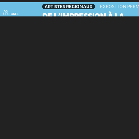
ARTISTES RÉGIONAUX
EXPOSITION PER
DE L’IMPRESSION À LA
REPRÉSENTATION. REGAR
SUR LE...
Musée de St-Imier
-
St-Imier
PARTENAIRES