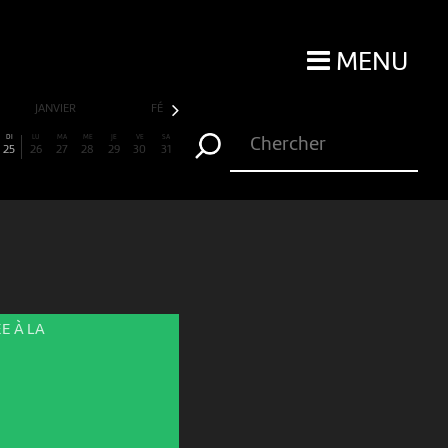
MENU
JANVIER
FÉVRIER
MARS
AVRIL
DI
LU
MA
ME
JE
VE
SA
25
26
27
28
29
30
31
E À LA