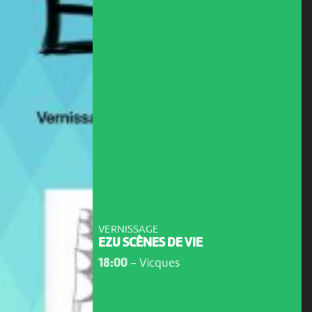
VERNISSAGE
EZU SCÈNES DE VIE
18:00
-
Vicques