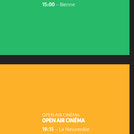
15:00
-
Bienne
OPEN AIR CINÉMA
OPEN AIR CINÉMA
19:15
-
La Neuveville