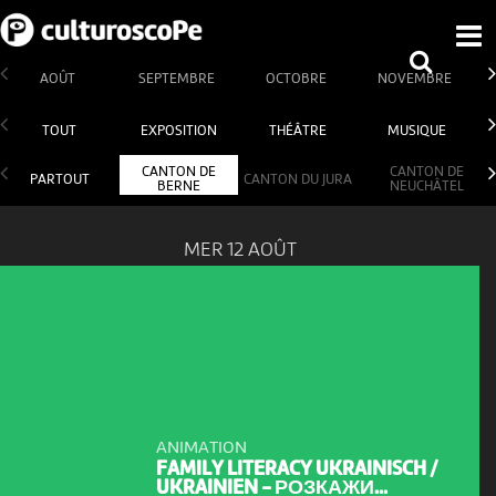
AOÛT
SEPTEMBRE
OCTOBRE
NOVEMBRE
TOUT
EXPOSITION
THÉÂTRE
MUSIQUE
CANTON DE
CANTON DE
PARTOUT
CANTON DU JURA
BERNE
NEUCHÂTEL
MER 12 AOÛT
ANIMATION
FAMILY LITERACY UKRAINISCH /
UKRAINIEN - РОЗКАЖИ...