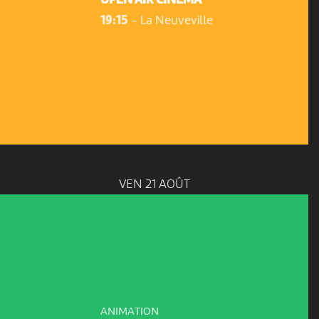
OPEN AIR CINÉMA
19:15
-
La Neuveville
VEN 21 AOÛT
ANIMATION