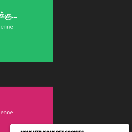
கு...
ienne
ienne