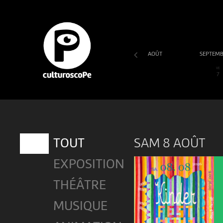
AOÛT
SEPTEM
SA
DI
LU
MA
ME
JE
VE
1
2
3
4
5
6
7
SAM 8 AOÛT
TOUT
EXPOSITION
THÉÂTRE
MUSIQUE