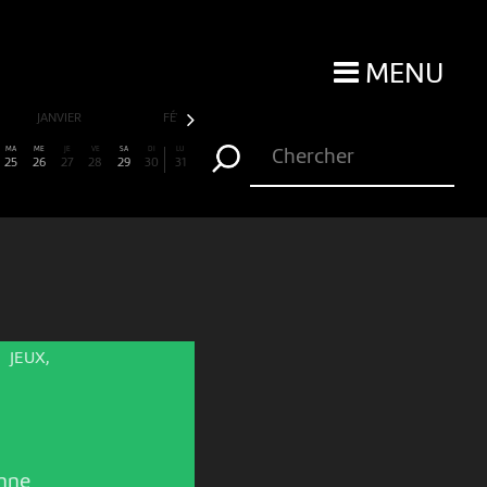
MENU
JANVIER
FÉVRIER
MARS
AVRIL
MA
ME
JE
VE
SA
DI
LU
25
26
27
28
29
30
31
JEUX,
nne