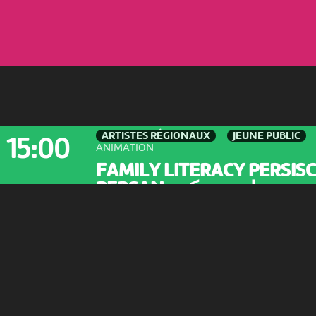
ARTISTES RÉGIONAUX
JEUNE PUBLIC
15:00
ANIMATION
FAMILY LITERACY PERSIS
PERSAN - برای من یک...
Bibliothèque de la ville de Bienne
-
B