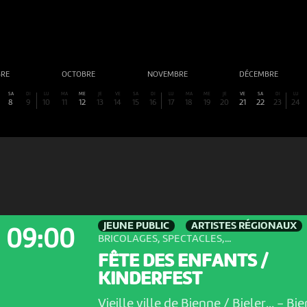
BRE
OCTOBRE
NOVEMBRE
DÉCEMBRE
SA
DI
LU
MA
ME
JE
VE
SA
DI
LU
MA
ME
JE
VE
SA
DI
LU
8
9
10
11
12
13
14
15
16
17
18
19
20
21
22
23
24
JEUNE PUBLIC
ARTISTES RÉGIONAUX
09:00
BRICOLAGES, SPECTACLES,...
FÊTE DES ENFANTS /
KINDERFEST
Vieille ville de Bienne / Bieler...
-
Bie