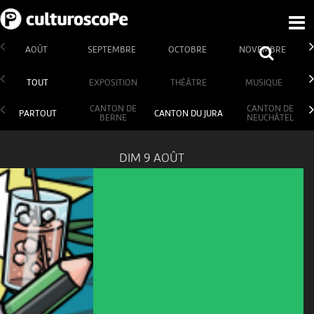
AOÛT
SEPTEMBRE
OCTOBRE
NOVEMBRE
TOUT
EXPOSITION
THÉÂTRE
MUSIQUE
CANTON DE
CANTON DE
PARTOUT
CANTON DU JURA
BERNE
NEUCHÂTEL
DIM 9 AOÛT