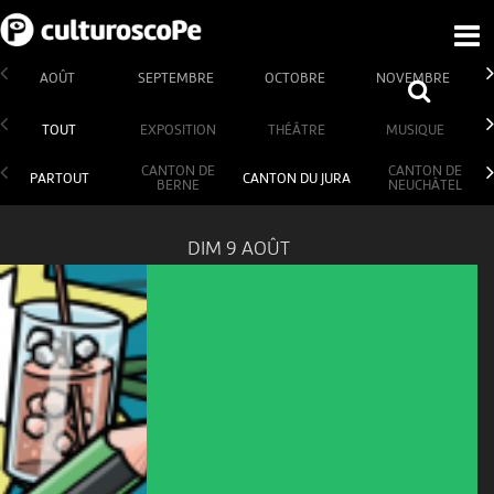
AOÛT
SEPTEMBRE
OCTOBRE
NOVEMBRE
TOUT
EXPOSITION
THÉÂTRE
MUSIQUE
CANTON DE
CANTON DE
PARTOUT
CANTON DU JURA
BERNE
NEUCHÂTEL
DIM 9 AOÛT