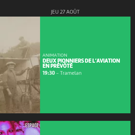
JEU 27 AOÛT
ANIMATION
DEUX PIONNIERS DE L’AVIATION
EN PRÉVÔTÉ
19:30
-
Tramelan