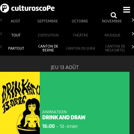
AOÛT
SEPTEMBRE
OCTOBRE
NOVEMBRE
TOUT
EXPOSITION
THÉÂTRE
MUSIQUE
CANTON DE
CANTON DE
PARTOUT
CANTON DU JURA
BERNE
NEUCHÂTEL
JEU 13 AOÛT
ANIMATION
DRINK AND DRAW
16:00
-
St-Imier