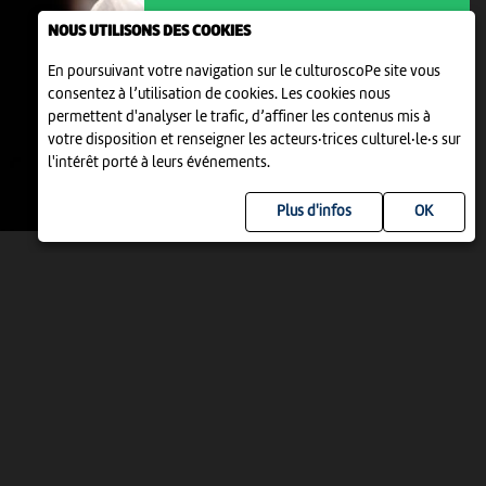
NOCTURNE
NOUS UTILISONS DES COOKIES
RANDO, CONTES ET RACLETTE À LA
PLEINE LUNE
En poursuivant votre navigation sur le culturoscoPe site vous
17:54
-
Les Prés-d'Orvin, Le Grillon
consentez à l’utilisation de cookies. Les cookies nous
permettent d'analyser le trafic, d’affiner les contenus mis à
votre disposition et renseigner les acteurs·trices culturel·le·s sur
l'intérêt porté à leurs événements.
Plus d'infos
SORTIE GUIDÉE
RANDO, CONTES ET RACLETTE À LA
PLEINE LUNE
18:00
-
Les Prés-d’Orvin