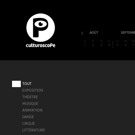
AOÛT
SEPTEM
JE
VE
SA
DI
LU
MA
M
1
2
3
4
5
6
7
TOUT
EXPOSITION
THÉÂTRE
MUSIQUE
ANIMATION
DANSE
CIRQUE
LITTÉRATURE