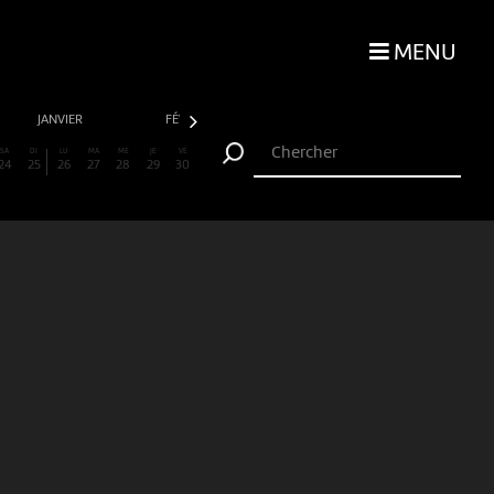
MENU
JANVIER
FÉVRIER
MARS
AVRIL
SA
DI
LU
MA
ME
JE
VE
24
25
26
27
28
29
30