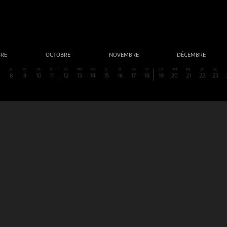
BRE
OCTOBRE
NOVEMBRE
DÉCEMBRE
E
JE
VE
SA
DI
LU
MA
ME
JE
VE
SA
DI
LU
MA
ME
JE
VE
8
9
10
11
12
13
14
15
16
17
18
19
20
21
22
23