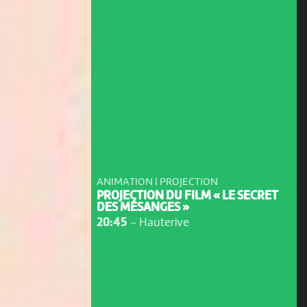
ANIMATION | PROJECTION
PROJECTION DU FILM « LE SECRET
DES MÉSANGES »
20:45
-
Hauterive