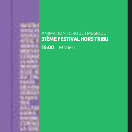
ANIMATION | CIRQUE | MUSIQUE
31ÈME FESTIVAL HORS TRIBU
16:00
-
Môtiers