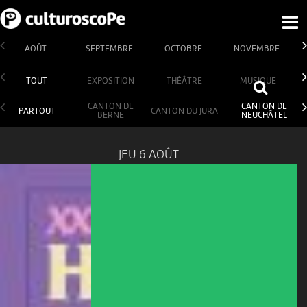
AOÛT
SEPTEMBRE
OCTOBRE
NOVEMBRE
TOUT
EXPOSITION
THÉÂTRE
MUSIQUE
CANTON DE
CANTON DE
PARTOUT
CANTON DU JURA
BERNE
NEUCHÂTEL
JEU 6 AOÛT