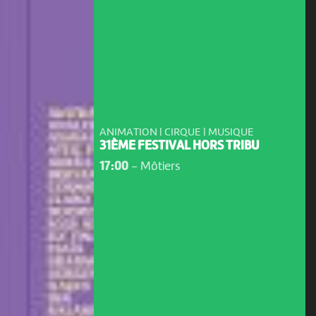
ANIMATION | CIRQUE | MUSIQUE
31ÈME FESTIVAL HORS TRIBU
17:00
-
Môtiers