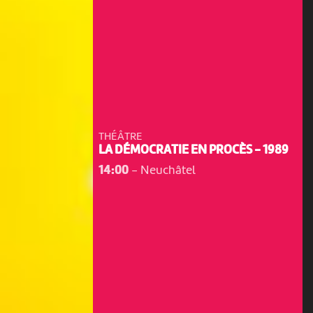
THÉÂTRE
LA DÉMOCRATIE EN PROCÈS - 1989
14:00
-
Neuchâtel