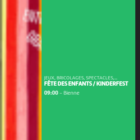
JEUX, BRICOLAGES, SPECTACLES,...
FÊTE DES ENFANTS / KINDERFEST
09:00
-
Bienne