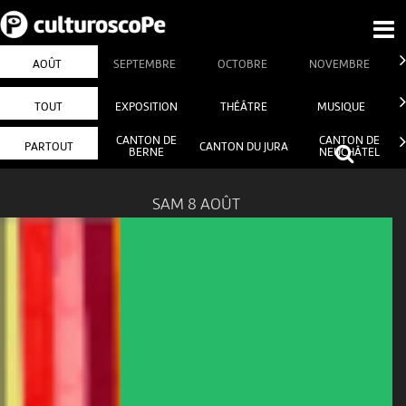
AOÛT
SEPTEMBRE
OCTOBRE
NOVEMBRE
TOUT
EXPOSITION
THÉÂTRE
MUSIQUE
CANTON DE
CANTON DE
PARTOUT
CANTON DU JURA
BERNE
NEUCHÂTEL
SAM 8 AOÛT