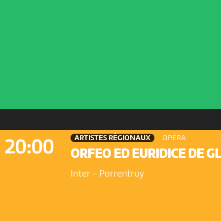
ARTISTES RÉGIONAUX
OPÉRA
20:00
ORFEO ED EURIDICE DE G
Inter
-
Porrentruy