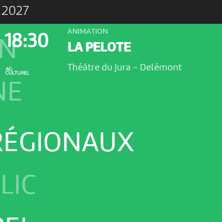
URE
 2027
ANIMATION
18:30
ON
LA PELOTE
Théâtre du Jura
-
Delémont
NE
 RÉGIONAUX
LIC