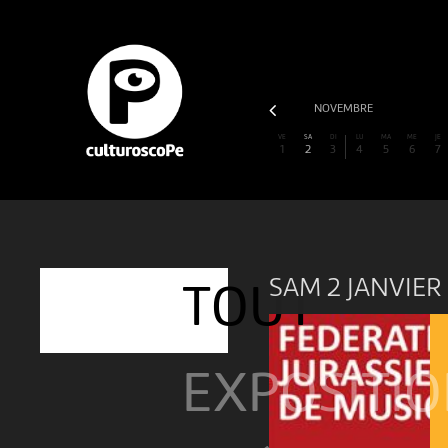
SEPTEMBRE
OCTOBRE
NOVEMBRE
VE
SA
DI
LU
MA
ME
JE
1
2
3
4
5
6
7
SAM 2 JANVIER
TOUT
EXPOSITI