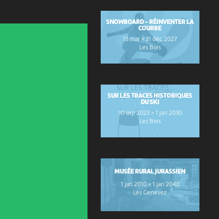
SNOWBOARD - RÉINVENTER LA
COURBE
13 mar > 31 déc 2027
Les Bois
SUR LES TRACES HISTORIQUES
DU SKI
30 sep 2023 > 1 jan 2030
Les Bois
MUSÉE RURAL JURASSIEN
1 jan 2010 > 1 jan 2040
Les Genevez