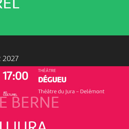
REL
 2027
THÉÂTRE
17:00
DÉGUEU
Théâtre du Jura
-
Delémont
E BERNE
U JURA