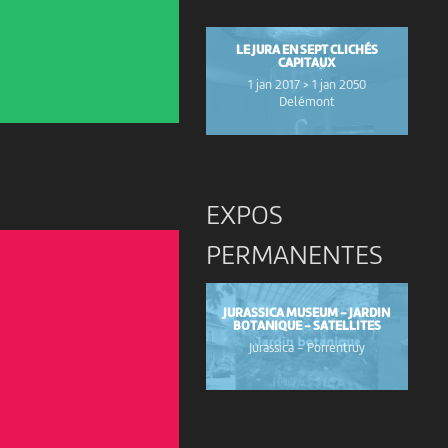
LE JURA EN SEPT CLICHÉS
CAPITAUX
1 jan 2017 > 1 jan 2050
Delémont
EXPOS
PERMANENTES
JURASSICA MUSEUM - JARDIN
BOTANIQUE - SATELLITES
Jurassica
-
Porrentruy