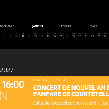
DÉCEMBRE
JANVIER
FÉVRIER
MARS
VE
SA
DI
LU
MA
ME
JE
VE
SA
DI
LU
MA
ME
JE
VE
SA
DI
8
9
10
11
12
13
14
15
16
17
18
19
20
21
22
23
24
 2027
CONCERT - SPECTACLE
16:00
CONCERT DE NOUVEL AN 
ON
FANFARE DE COURTÉTELL
Salle de spectacles Courtételle
-
Cour