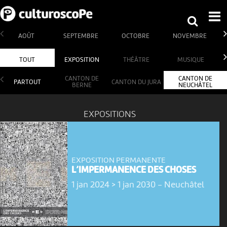
AOÛT
SEPTEMBRE
OCTOBRE
NOVEMBRE
TOUT
EXPOSITION
THÉÂTRE
MUSIQUE
CANTON DE
CANTON DE
PARTOUT
CANTON DU JURA
BERNE
NEUCHÂTEL
EXPOSITIONS
EXPOSITION PERMANENTE
L’IMPERMANENCE DES CHOSES
1 jan 2024 > 1 jan 2030
-
Neuchâtel