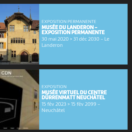
EXPOSITION PERMANENTE
MUSÉE DU LANDERON -
EXPOSITION PERMANENTE
30 mai 2020 > 31 déc 2030
-
Le
Landeron
EXPOSITION
MUSÉE VIRTUEL DU CENTRE
DÜRRENMATT NEUCHÂTEL
15 fév 2023 > 15 fév 2099
-
Neuchâtel