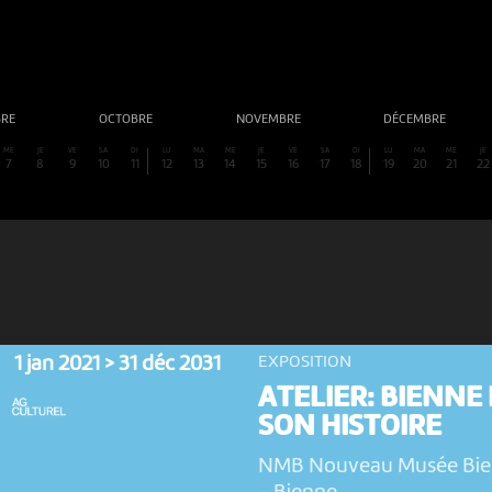
BRE
OCTOBRE
NOVEMBRE
DÉCEMBRE
ME
JE
VE
SA
DI
LU
MA
ME
JE
VE
SA
DI
LU
MA
ME
JE
7
8
9
10
11
12
13
14
15
16
17
18
19
20
21
22
1 jan 2021 > 31 déc 2031
EXPOSITION
ATELIER: BIENNE 
SON HISTOIRE
NMB Nouveau Musée Bi