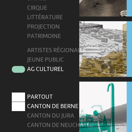
CIRQUE
LITTÉRATURE
PROJECTION
PATRIMOINE
ARTISTES RÉGIONAUX
JEUNE PUBLIC
AG CULTUREL
PARTOUT
CANTON DE BERNE
CANTON DU JURA
CANTON DE NEUCHÂTEL