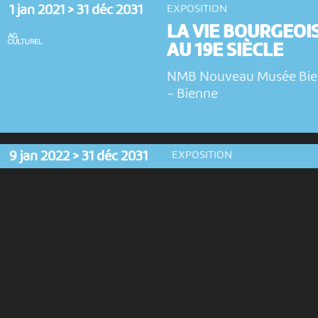
1 jan 2021 > 31 déc 2031
EXPOSITION
LA VIE BOURGEOI
AU 19E SIÈCLE
NMB Nouveau Musée Bi
-
Bienne
9 jan 2022 > 31 déc 2031
EXPOSITION
LES LETTRES DE
ROBERT WALSER
NMB Nouveau Musée
Bienne
-
Bienne
4 fév 2018 > 31 déc 2031
EXPOSITION