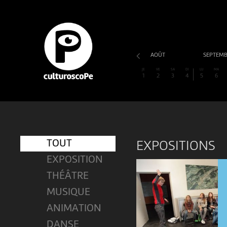
AOÛT
SEPTEM
JE
VE
SA
DI
LU
MA
1
2
3
4
5
6
TOUT
EXPOSITIONS
EXPOSITION
THÉÂTRE
MUSIQUE
ANIMATION
DANSE