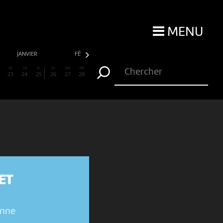
MENU
JANVIER
FÉVRIER
MARS
AVRIL
VE
SA
DI
LU
MA
ME
23
24
25
26
27
28
ET
enne