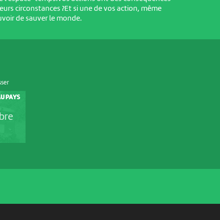
leurs circonstances ?Et si une de vos action, même
uvoir de sauver le monde.
sser
U PAYS
bre
PARTENAIRES