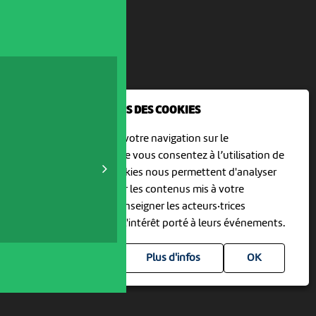
NOUS UTILISONS DES COOKIES
En poursuivant votre navigation sur le
culturoscoPe site vous consentez à l’utilisation de
cookies. Les cookies nous permettent d'analyser
le trafic, d’affiner les contenus mis à votre
disposition et renseigner les acteurs·trices
culturel·le·s sur l'intérêt porté à leurs événements.
Plus d'infos