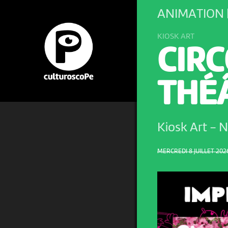
ANIMATION 
KIOSK ART
CIR
THÉ
Kiosk Art
-
N
MERCREDI 8 JUILLET 2026