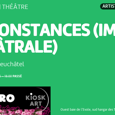
| THÉÂTRE
ARTIS
CONSTANCES (I
ÂTRALE)
euchâtel
 – 18:00
PASSÉ
Ouest baie de l’Evole, sud hangar des