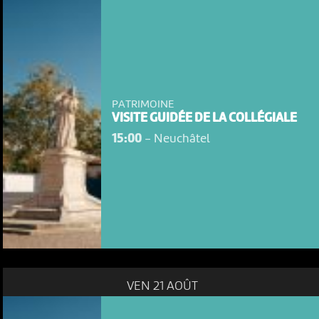
PATRIMOINE
VISITE GUIDÉE DE LA COLLÉGIALE
15:00
-
Neuchâtel
NOUS UTILISONS DES COOKIES
En poursuivant votre navigation sur le culturoscoPe site vous
consentez à l’utilisation de cookies. Les cookies nous
permettent d'analyser le trafic, d’affiner les contenus mis à
votre disposition et renseigner les acteurs·trices culturel·le·s sur
l'intérêt porté à leurs événements.
VEN 21 AOÛT
Plus d'infos